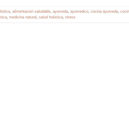
listica
,
alimentacion saludable
,
ayurveda
,
ayurvedico
,
cocina ayurveda
,
coci
stica
,
medicina natural
,
salud holistica
,
stress