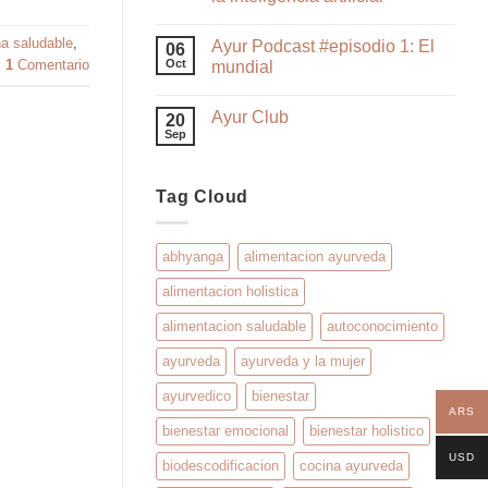
na saludable
,
Ayur Podcast #episodio 1: El
06
Oct
1
Comentario
mundial
Ayur Club
20
Sep
Tag Cloud
abhyanga
alimentacion ayurveda
alimentacion holistica
alimentacion saludable
autoconocimiento
ayurveda
ayurveda y la mujer
ayurvedico
bienestar
ARS
bienestar emocional
bienestar holistico
USD
biodescodificacion
cocina ayurveda