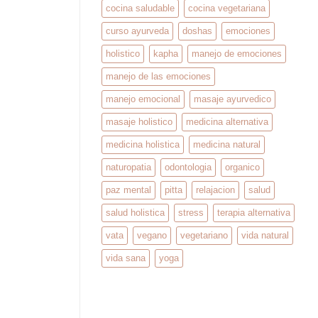
cocina saludable
cocina vegetariana
curso ayurveda
doshas
emociones
holistico
kapha
manejo de emociones
manejo de las emociones
manejo emocional
masaje ayurvedico
masaje holistico
medicina alternativa
medicina holistica
medicina natural
naturopatia
odontologia
organico
paz mental
pitta
relajacion
salud
salud holistica
stress
terapia alternativa
vata
vegano
vegetariano
vida natural
vida sana
yoga