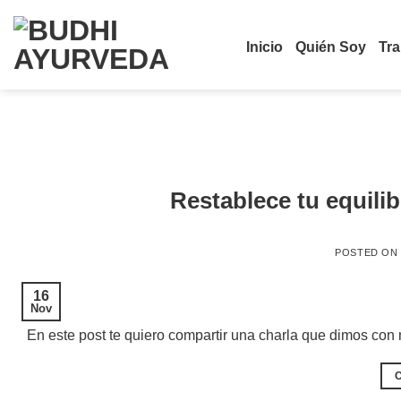
Saltar
al
Inicio
Quién Soy
Tr
contenido
Restablece tu equili
POSTED ON
16
Nov
En este post te quiero compartir una charla que dimos con 
C