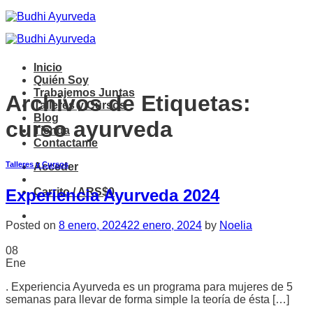
Saltar
al
contenido
Inicio
Quién Soy
Trabajemos Juntas
Archivos de Etiquetas:
Talleres y Cursos
Blog
curso ayurveda
Tienda
Contactame
Talleres y Cursos
Acceder
Carrito /
ARS$
0
Experiencia Ayurveda 2024
Posted on
8 enero, 2024
22 enero, 2024
by
Noelia
08
Ene
. Experiencia Ayurveda es un programa para mujeres de 5
semanas para llevar de forma simple la teoría de ésta […]