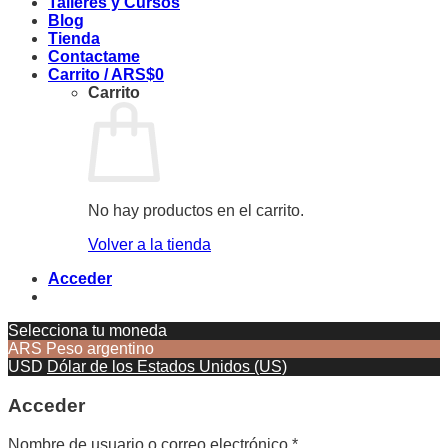
Talleres y Cursos
Blog
Tienda
Contactame
Carrito /
ARS$
0
Carrito
No hay productos en el carrito.
Volver a la tienda
Acceder
Selecciona tu moneda
ARS
Peso argentino
USD
Dólar de los Estados Unidos (US)
Acceder
Nombre de usuario o correo electrónico
*