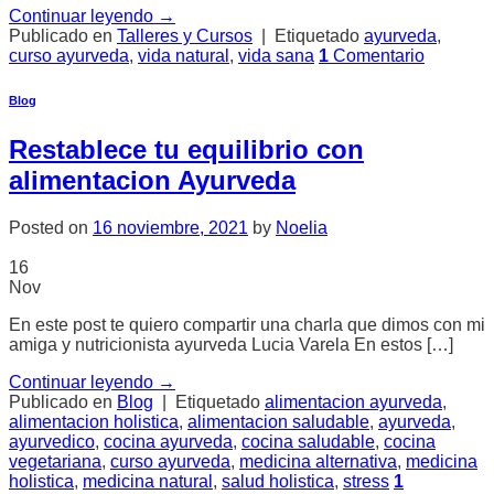
Continuar leyendo
→
Publicado en
Talleres y Cursos
|
Etiquetado
ayurveda
,
curso ayurveda
,
vida natural
,
vida sana
1
Comentario
Blog
Restablece tu equilibrio con
alimentacion Ayurveda
Posted on
16 noviembre, 2021
by
Noelia
16
Nov
En este post te quiero compartir una charla que dimos con mi
amiga y nutricionista ayurveda Lucia Varela En estos […]
Continuar leyendo
→
Publicado en
Blog
|
Etiquetado
alimentacion ayurveda
,
alimentacion holistica
,
alimentacion saludable
,
ayurveda
,
ayurvedico
,
cocina ayurveda
,
cocina saludable
,
cocina
vegetariana
,
curso ayurveda
,
medicina alternativa
,
medicina
holistica
,
medicina natural
,
salud holistica
,
stress
1