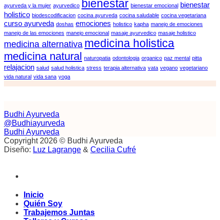
bienestar
bienestar
ayurveda y la mujer
ayurvedico
bienestar emocional
holistico
biodescodificacion
cocina ayurveda
cocina saludable
cocina vegetariana
curso ayurveda
emociones
doshas
holistico
kapha
manejo de emociones
manejo de las emociones
manejo emocional
masaje ayurvedico
masaje holistico
medicina holistica
medicina alternativa
medicina natural
naturopatia
odontologia
organico
paz mental
pitta
relajacion
salud
salud holistica
stress
terapia alternativa
vata
vegano
vegetariano
vida natural
vida sana
yoga
Budhi Ayurveda
@Budhiayurveda
Budhi Ayurveda
Copyright 2026 © Budhi Ayurveda
Diseño:
Luz Lagrange
&
Cecilia Cufré
Inicio
Quién Soy
Trabajemos Juntas