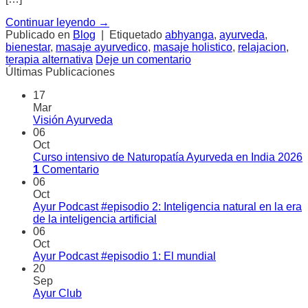
Continuar leyendo
→
Publicado en
Blog
|
Etiquetado
abhyanga
,
ayurveda
,
bienestar
,
masaje ayurvedico
,
masaje holistico
,
relajacion
,
terapia alternativa
Deje un comentario
Últimas Publicaciones
17
Mar
Visión Ayurveda
06
Oct
Curso intensivo de Naturopatía Ayurveda en India 2026
1
Comentario
06
Oct
Ayur Podcast #episodio 2: Inteligencia natural en la era
de la inteligencia artificial
06
Oct
Ayur Podcast #episodio 1: El mundial
20
Sep
Ayur Club