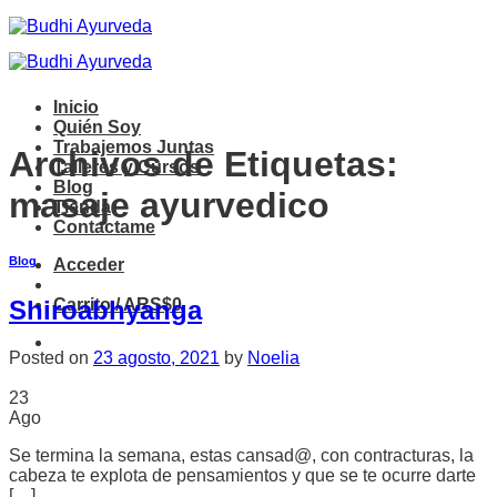
Saltar
al
contenido
Inicio
Quién Soy
Trabajemos Juntas
Archivos de Etiquetas:
Talleres y Cursos
Blog
masaje ayurvedico
Tienda
Contactame
Blog
Acceder
Carrito /
ARS$
0
Shiroabhyanga
Posted on
23 agosto, 2021
by
Noelia
23
Ago
Se termina la semana, estas cansad@, con contracturas, la
cabeza te explota de pensamientos y que se te ocurre darte
[…]