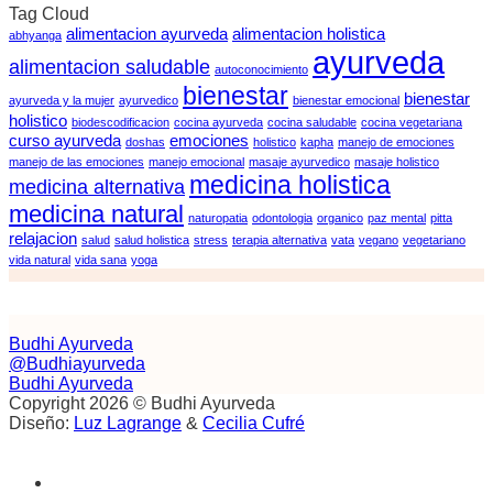
Tag Cloud
alimentacion ayurveda
alimentacion holistica
abhyanga
ayurveda
alimentacion saludable
autoconocimiento
bienestar
bienestar
ayurveda y la mujer
ayurvedico
bienestar emocional
holistico
biodescodificacion
cocina ayurveda
cocina saludable
cocina vegetariana
curso ayurveda
emociones
doshas
holistico
kapha
manejo de emociones
manejo de las emociones
manejo emocional
masaje ayurvedico
masaje holistico
medicina holistica
medicina alternativa
medicina natural
naturopatia
odontologia
organico
paz mental
pitta
relajacion
salud
salud holistica
stress
terapia alternativa
vata
vegano
vegetariano
vida natural
vida sana
yoga
Budhi Ayurveda
@Budhiayurveda
Budhi Ayurveda
Copyright 2026 © Budhi Ayurveda
Diseño:
Luz Lagrange
&
Cecilia Cufré