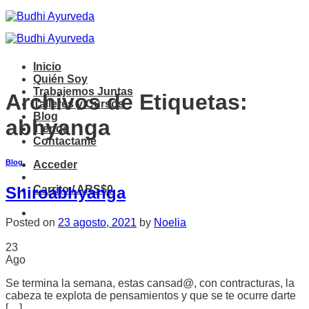
Saltar
al
contenido
Inicio
Quién Soy
Trabajemos Juntas
Archivos de Etiquetas:
Talleres y Cursos
Blog
abhyanga
Tienda
Contactame
Blog
Acceder
Carrito /
ARS$
0
Shiroabhyanga
Posted on
23 agosto, 2021
by
Noelia
23
Ago
Se termina la semana, estas cansad@, con contracturas, la
cabeza te explota de pensamientos y que se te ocurre darte
[…]