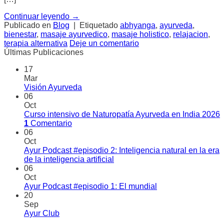
Continuar leyendo
→
Publicado en
Blog
|
Etiquetado
abhyanga
,
ayurveda
,
bienestar
,
masaje ayurvedico
,
masaje holistico
,
relajacion
,
terapia alternativa
Deje un comentario
Últimas Publicaciones
17
Mar
Visión Ayurveda
06
Oct
Curso intensivo de Naturopatía Ayurveda en India 2026
1
Comentario
06
Oct
Ayur Podcast #episodio 2: Inteligencia natural en la era
de la inteligencia artificial
06
Oct
Ayur Podcast #episodio 1: El mundial
20
Sep
Ayur Club