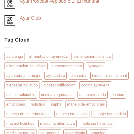
Ayur Podcast #episodio 1: El mundial
06
Oct
Ayur Club
20
Sep
Tag Cloud
abhyanga
alimentacion ayurveda
alimentacion holistica
alimentacion saludable
autoconocimiento
ayurveda
ayurveda y la mujer
ayurvedico
bienestar
bienestar emocional
bienestar holistico
biodescodificacion
cocina ayurveda
cocina saludable
cocina vegetariana
curso ayurveda
doshas
emociones
holistico
kapha
manejo de emociones
manejo de las emociones
manejo emocional
masaje ayurvedico
masaje holistico
medicina alternativa
medicina holistica
medicina natural
naturopatia
odontologia
organico