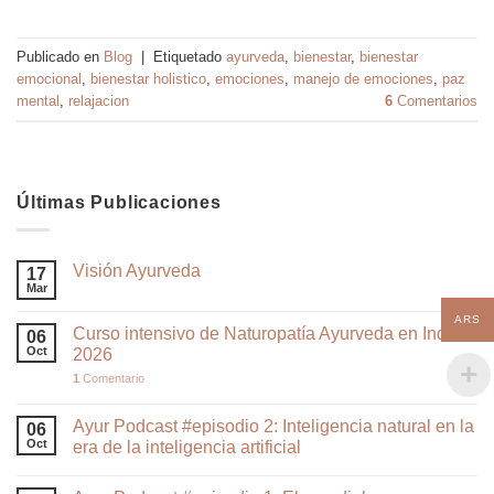
Publicado en
Blog
|
Etiquetado
ayurveda
,
bienestar
,
bienestar
emocional
,
bienestar holistico
,
emociones
,
manejo de emociones
,
paz
mental
,
relajacion
6
Comentarios
Últimas Publicaciones
Visión Ayurveda
17
Mar
ARS
Curso intensivo de Naturopatía Ayurveda en India
06
Oct
2026
1
Comentario
Ayur Podcast #episodio 2: Inteligencia natural en la
06
Oct
era de la inteligencia artificial