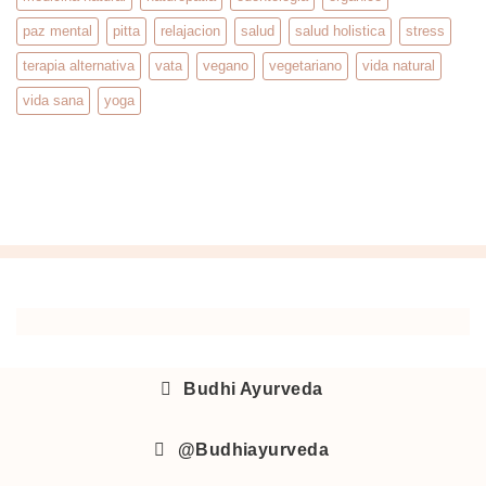
paz mental
pitta
relajacion
salud
salud holistica
stress
terapia alternativa
vata
vegano
vegetariano
vida natural
vida sana
yoga
Budhi Ayurveda
@Budhiayurveda