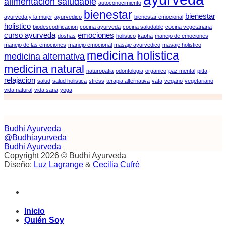
alimentacion saludable
autoconocimiento
bienestar
bienestar
ayurveda y la mujer
ayurvedico
bienestar emocional
holistico
biodescodificacion
cocina ayurveda
cocina saludable
cocina vegetariana
curso ayurveda
emociones
doshas
holistico
kapha
manejo de emociones
manejo de las emociones
manejo emocional
masaje ayurvedico
masaje holistico
medicina holistica
medicina alternativa
medicina natural
naturopatia
odontologia
organico
paz mental
pitta
relajacion
salud
salud holistica
stress
terapia alternativa
vata
vegano
vegetariano
vida natural
vida sana
yoga
Budhi Ayurveda
@Budhiayurveda
Budhi Ayurveda
Copyright 2026 © Budhi Ayurveda
Diseño:
Luz Lagrange
&
Cecilia Cufré
Inicio
Quién Soy