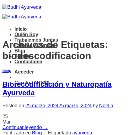
Saltar
al
contenido
Inicio
Quién Soy
Trabajemos Juntas
Archivos de Etiquetas:
Talleres y Cursos
Blog
biodescodificacion
Tienda
Contactame
Blog
Acceder
Carrito /
ARS$
0
Biorecodificación y Naturopatía
Ayurveda
Posted on
25 marzo, 2024
25 marzo, 2024
by
Noelia
25
Mar
Continuar leyendo
→
Publicado en
Blog
|
Etiquetado
ayurveda
,