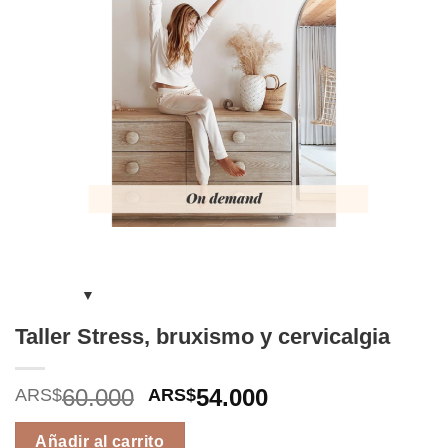
Taller Stress, bruxismo y cervicalgia
El
El
60.000
54.000
ARS$
ARS$
precio
precio
original
actual
Añadir al carrito