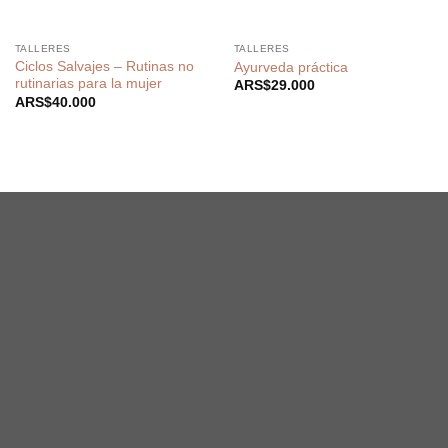
TALLERES
TALLERES
Ciclos Salvajes – Rutinas no
Ayurveda práctica
rutinarias para la mujer
ARS$
29.000
ARS$
40.000
Budhi Ayurveda
@Budhiayurveda