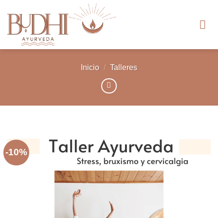
Saltar
al
contenido
Inicio
/
Talleres
-10%