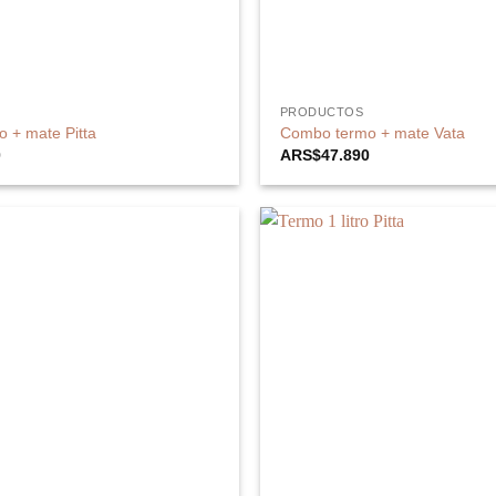
PRODUCTOS
 + mate Pitta
Combo termo + mate Vata
0
ARS$
47.890