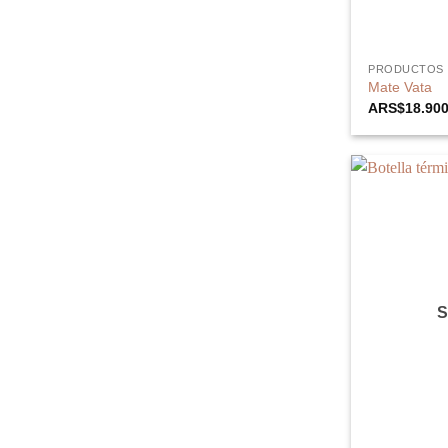
PRODUCTOS
Mate Vata
ARS$
18.90
S