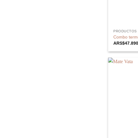
PRODUCTOS
Combo termo
ARS$
47.89