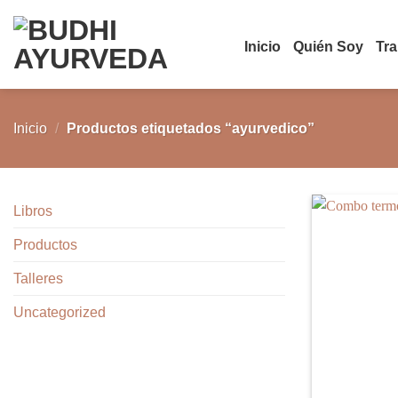
Saltar
al
Inicio
Quién Soy
Tr
contenido
Inicio
/
Productos etiquetados “ayurvedico”
Libros
Productos
Talleres
Uncategorized