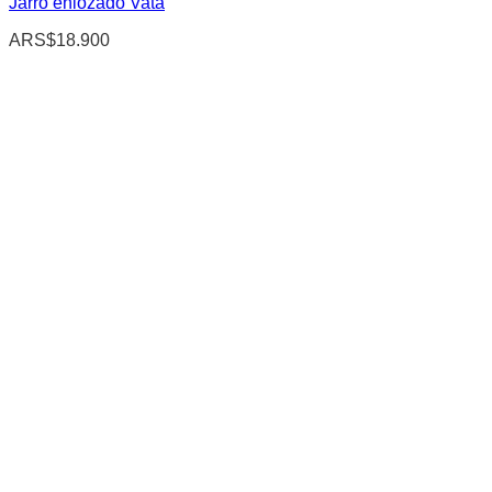
Jarro enlozado Vata
ARS$
18.900