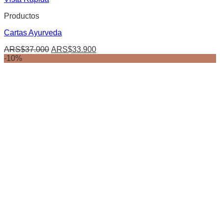
Productos
Cartas Ayurveda
El
El
ARS$
37.000
ARS$
33.900
precio
precio
-10%
original
actual
era:
es:
ARS$37.000.
ARS$33.900.