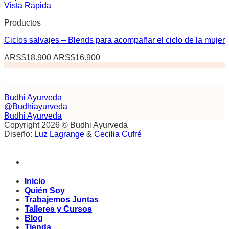
Vista Rápida
Productos
Ciclos salvajes – Blends para acompañar el ciclo de la mujer
El
El
ARS$
18.900
ARS$
16.900
precio
precio
original
actual
era:
es:
ARS$18.900.
ARS$16.900.
Budhi Ayurveda
@Budhiayurveda
Budhi Ayurveda
Copyright 2026 © Budhi Ayurveda
Diseño:
Luz Lagrange
&
Cecilia Cufré
Inicio
Quién Soy
Trabajemos Juntas
Talleres y Cursos
Blog
Tienda