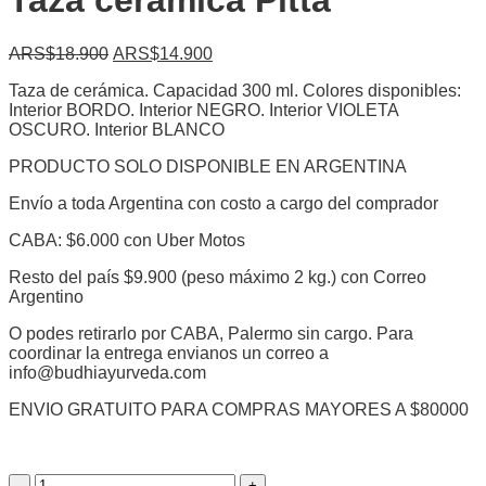
Taza cerámica Pitta
El
El
ARS$
18.900
ARS$
14.900
precio
precio
Taza de cerámica. Capacidad 300 ml. Colores disponibles:
original
actual
Interior BORDO. Interior NEGRO. Interior VIOLETA
era:
es:
OSCURO. Interior BLANCO
ARS$18.900.
ARS$14.900.
PRODUCTO SOLO DISPONIBLE EN ARGENTINA
Envío a toda Argentina con costo a cargo del comprador
CABA: $6.000 con Uber Motos
Resto del país $9.900 (peso máximo 2 kg.) con Correo
Argentino
O podes retirarlo por CABA, Palermo sin cargo. Para
coordinar la entrega envianos un correo a
info@budhiayurveda.com
ENVIO GRATUITO PARA COMPRAS MAYORES A $80000
Taza