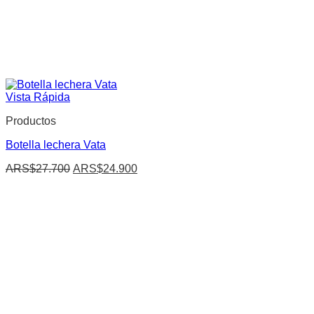
Vista Rápida
Productos
Botella lechera Vata
El
El
ARS$
27.700
ARS$
24.900
precio
precio
original
actual
era:
es:
ARS$27.700.
ARS$24.900.