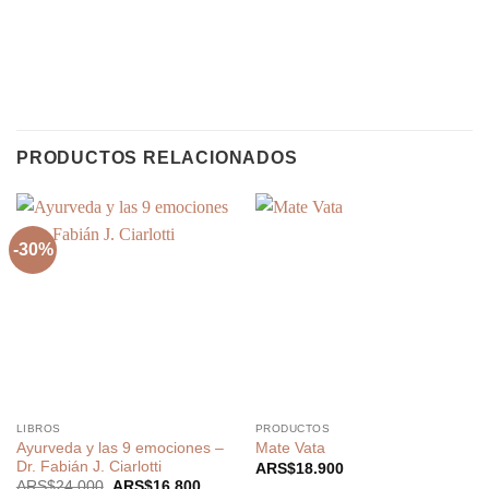
PRODUCTOS RELACIONADOS
-30%
LIBROS
PRODUCTOS
Ayurveda y las 9 emociones –
Mate Vata
Dr. Fabián J. Ciarlotti
ARS$
18.900
El
El
ARS$
24.000
ARS$
16.800