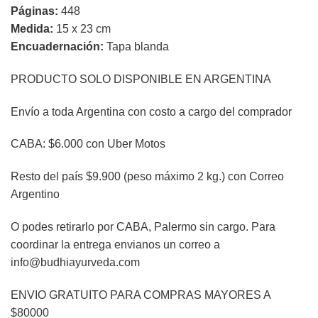
precio
precio
Páginas:
448
original
actual
Medida:
15 x 23 cm
era:
es:
Encuadernación:
Tapa blanda
ARS$39.900.
ARS$27.900.
PRODUCTO SOLO DISPONIBLE EN ARGENTINA
Envío a toda Argentina con costo a cargo del comprador
CABA: $6.000 con Uber Motos
Resto del país $9.900 (peso máximo 2 kg.) con Correo
Argentino
O podes retirarlo por CABA, Palermo sin cargo. Para
coordinar la entrega envianos un correo a
info@budhiayurveda.com
ENVIO GRATUITO PARA COMPRAS MAYORES A
$80000