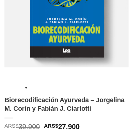
Biorecodificación Ayurveda – Jorgelina
M. Corín y Fabián J. Ciarlotti
El
El
39.900
27.900
ARS$
ARS$