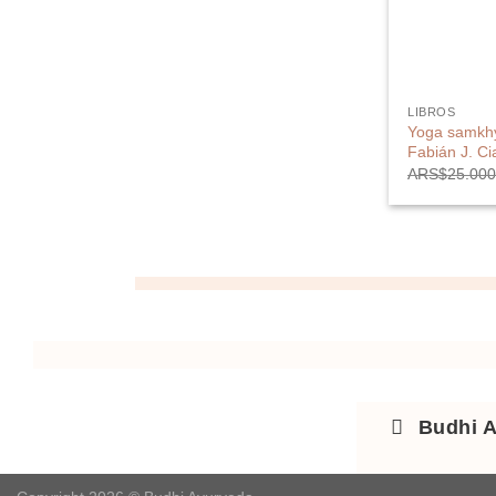
LIBROS
Yoga samkhya
Fabián J. Cia
ARS$
25.00
Budhi 