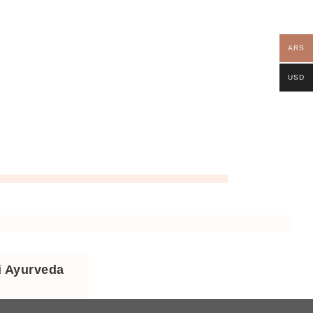
ARS
USD
 Ayurveda