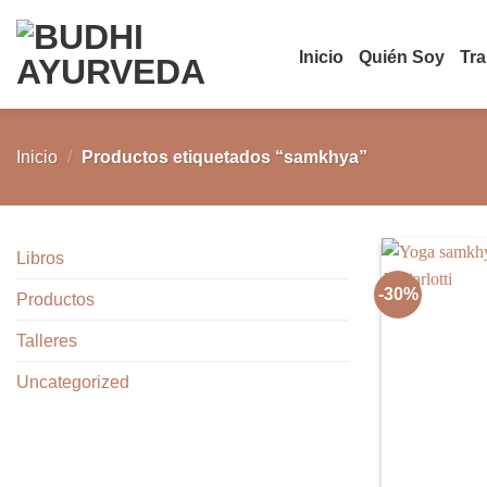
Saltar
al
Inicio
Quién Soy
Tr
contenido
Inicio
/
Productos etiquetados “samkhya”
Libros
-30%
Productos
Talleres
Uncategorized