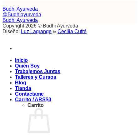
era:
es:
ARS$24.000.
ARS$16.800.
Budhi Ayurveda
@Budhiayurveda
Budhi Ayurveda
Copyright 2026 © Budhi Ayurveda
Diseño:
Luz Lagrange
&
Cecilia Cufré
Inicio
Quién Soy
Trabajemos Juntas
Talleres y Cursos
Blog
Tienda
Contactame
Carrito /
ARS$
0
Carrito