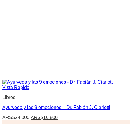
Vista Rápida
Libros
Ayurveda y las 9 emociones – Dr. Fabián J. Ciarlotti
El
El
ARS$
24.000
ARS$
16.800
precio
precio
original
actual