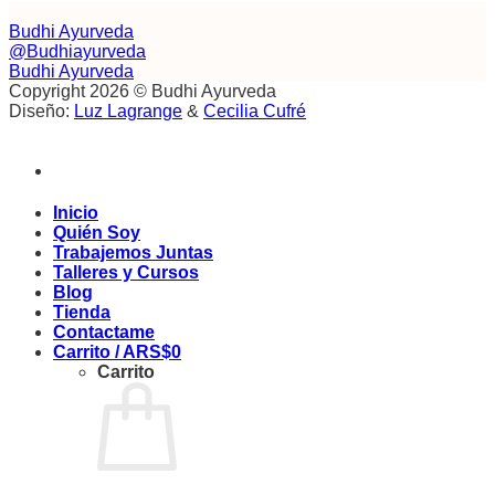
era:
es:
ARS$24.000.
ARS$16.800.
Budhi Ayurveda
@Budhiayurveda
Budhi Ayurveda
Copyright 2026 © Budhi Ayurveda
Diseño:
Luz Lagrange
&
Cecilia Cufré
Inicio
Quién Soy
Trabajemos Juntas
Talleres y Cursos
Blog
Tienda
Contactame
Carrito /
ARS$
0
Carrito