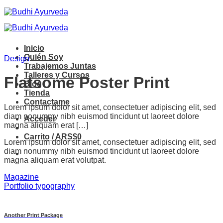
Saltar
al
contenido
Inicio
Quién Soy
Design
Trabajemos Juntas
Talleres y Cursos
Flatsome Poster Print
Blog
Tienda
Contactame
Lorem ipsum dolor sit amet, consectetuer adipiscing elit, sed
diam nonummy nibh euismod tincidunt ut laoreet dolore
Acceder
magna aliquam erat […]
Carrito /
ARS$
0
Lorem ipsum dolor sit amet, consectetuer adipiscing elit, sed
diam nonummy nibh euismod tincidunt ut laoreet dolore
magna aliquam erat volutpat.
Magazine
Portfolio typography
Another Print Package