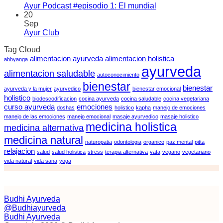
Ayur Podcast #episodio 1: El mundial
20
Sep
Ayur Club
Tag Cloud
alimentacion ayurveda
alimentacion holistica
abhyanga
ayurveda
alimentacion saludable
autoconocimiento
bienestar
bienestar
ayurveda y la mujer
ayurvedico
bienestar emocional
holistico
biodescodificacion
cocina ayurveda
cocina saludable
cocina vegetariana
curso ayurveda
emociones
doshas
holistico
kapha
manejo de emociones
manejo de las emociones
manejo emocional
masaje ayurvedico
masaje holistico
medicina holistica
medicina alternativa
medicina natural
naturopatia
odontologia
organico
paz mental
pitta
relajacion
salud
salud holistica
stress
terapia alternativa
vata
vegano
vegetariano
vida natural
vida sana
yoga
Budhi Ayurveda
@Budhiayurveda
Budhi Ayurveda