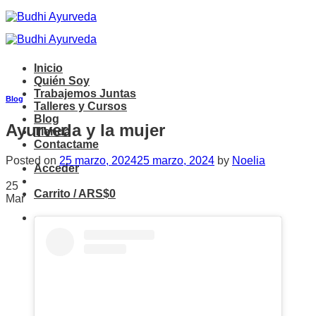
Saltar
al
contenido
Inicio
Quién Soy
Trabajemos Juntas
Blog
Talleres y Cursos
Blog
Ayurveda y la mujer
Tienda
Contactame
Posted on
25 marzo, 2024
25 marzo, 2024
by
Noelia
Acceder
25
Carrito /
ARS$
0
Mar