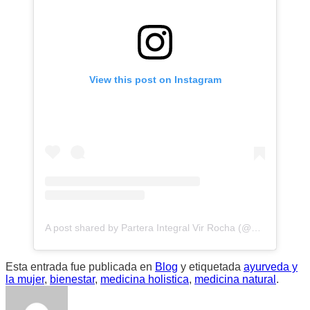
View this post on Instagram
A post shared by Partera Integral Vir Rocha (@hipnoparto.yogaprenatal)
Esta entrada fue publicada en
Blog
y etiquetada
ayurveda y
la mujer
,
bienestar
,
medicina holistica
,
medicina natural
.